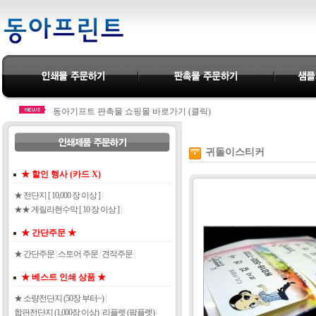
동아기프트 판촉물 쇼핑몰 바로가기 (클릭)
카드결제 바로가기 (클릭)
동아기프트 판촉물 쇼핑몰 바로가기 (클릭)
카드결제 바로가기 (클릭)
귀돌이스티커
★ 할인 행사 (카드 X)
★ 전단지 [ 10,000 장 이상 ]
|
★★ 게릴라현수막 [ 10 장 이상 ]
|
★ 간단주문 ★
★ 간단주문
|
스토어 주문
|
견적주문
|
★ 베스트 인쇄 상품 ★
★ 소량전단지 (50장 부터~)
|
합판전단지 (1,000장 이상)
|
리플렛 (팜플렛)
|