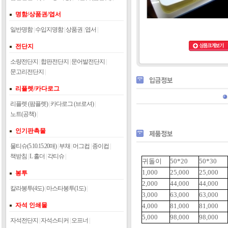
명함/상품권/엽서
일반명함
|
수입지명함
|
상품권
|
엽서
|
전단지
소량전단지
|
합판전단지
|
문어발전단지
|
문고리전단지
|
리플렛/카다로그
리플렛 (팜플렛)
|
카다로그 (브로셔)
|
노트(공책)
|
인기판촉물
물티슈(5.10.15.20매)
|
부채
|
머그컵
|
종이컵
|
책받침
|
L 홀더
|
각티슈
|
귀돌이
50*20
50*30
1,000
25,000
25,000
봉투
2,000
44,000
44,000
칼라봉투(4도)
|
마스타봉투(1도)
|
3,000
63,000
63,000
자석 인쇄물
4,000
81,000
81,000
5,000
98,000
98,000
자석전단지
|
자석스티커
|
오프너
|