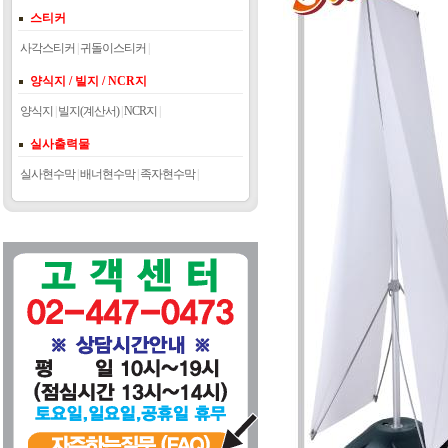
스티커
사각스티커
|
귀돌이스티커
|
양식지 / 빌지 / NCR지
양식지
|
빌지(계산서)
|
NCR지
|
실사출력물
실사현수막
|
배너현수막
|
족자현수막
|