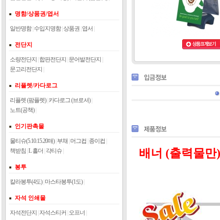
명함/상품권/엽서
일반명함
|
수입지명함
|
상품권
|
엽서
|
전단지
소량전단지
|
합판전단지
|
문어발전단지
|
문고리전단지
|
리플렛/카다로그
리플렛 (팜플렛)
|
카다로그 (브로셔)
|
노트(공책)
|
인기판촉물
물티슈(5.10.15.20매)
|
부채
|
머그컵
|
종이컵
|
배너 (출력물만
책받침
|
L 홀더
|
각티슈
|
봉투
칼라봉투(4도)
|
마스타봉투(1도)
|
자석 인쇄물
자석전단지
|
자석스티커
|
오프너
|